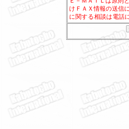
Ｅ－ＭＡＩＬは原則
けＦＡＸ情報の送信
に関する相談は電話