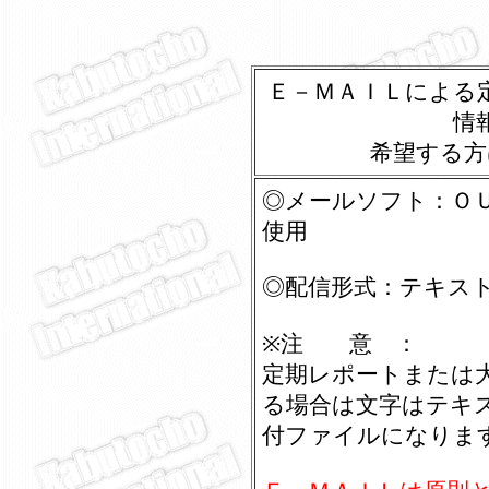
Ｅ－ＭＡＩＬによる
情
希望する方
◎メールソフト：Ｏ
使用
◎配信形式：テキス
※注 意 ：
定期レポートまたは
る場合は文字はテキ
付ファイルになりま